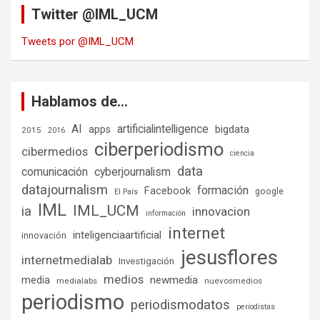
Twitter @IML_UCM
Tweets por @IML_UCM
Hablamos de…
AI
artificialintelligence
bigdata
apps
2015
2016
ciberperiodismo
cibermedios
ciencia
data
comunicación
cyberjournalism
datajournalism
formación
Facebook
google
El País
IML
IML_UCM
ia
innovacion
información
internet
inteligenciaartificial
innovación
jesusflores
internetmedialab
Investigación
medios
media
newmedia
medialabs
nuevosmedios
periodismo
periodismodatos
periodistas