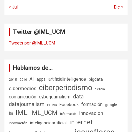
« Jul
Dic »
Twitter @IML_UCM
Tweets por @IML_UCM
Hablamos de…
AI
artificialintelligence
bigdata
apps
2015
2016
ciberperiodismo
cibermedios
ciencia
data
comunicación
cyberjournalism
datajournalism
formación
Facebook
google
El País
IML
IML_UCM
ia
innovacion
información
internet
inteligenciaartificial
innovación