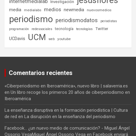
jesusflores
internetmedialab
Investigación
medios
media
newmedia
medialabs
nuevosmedios
periodismo
periodismodatos
periodistas
tecnología
Twitter
programación
redessociales
tecnologías
UCM
UCDavis
youtube
web
Comentarios recientes
«Ciberperiodismo en Iberoamérica», nuevo libro | salaverria.es
en
Un libro recoge los primeros 20 años de ciberperiodismo en
Iberoamérica
La enseñanza disruptiva en la formación periodística | Cultura
de red
en
La disrupción en la enseñanza del periodismo
Facebook... ¿un nuevo medio de comunicación? - Miguel Ángel
Ossorio VegaMiguel Ángel Ossorio Vega
en
Facebook enviará