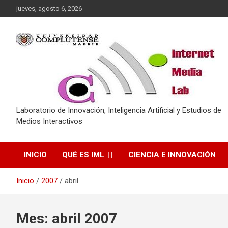
Saltar
jueves, agosto 6, 2026
al
contenido
Laboratorio de Innovación, Inteligencia Artificial y Estudios de
Medios Interactivos
INICIO
QUÉ ES IML
CIENCIA E INNOVACIÓN
Inicio
2007
abril
Mes:
abril 2007