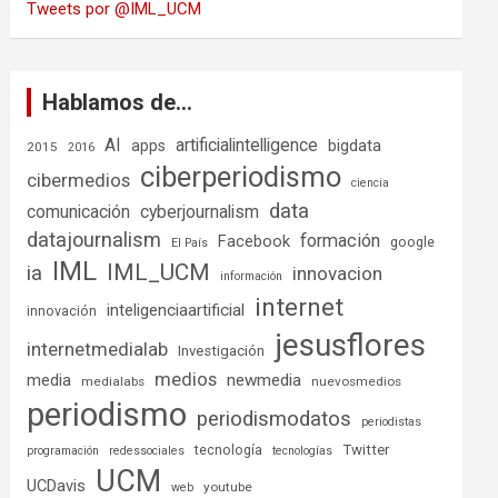
Tweets por @IML_UCM
Hablamos de…
AI
artificialintelligence
bigdata
apps
2015
2016
ciberperiodismo
cibermedios
ciencia
data
comunicación
cyberjournalism
datajournalism
formación
Facebook
google
El País
IML
IML_UCM
ia
innovacion
información
internet
inteligenciaartificial
innovación
jesusflores
internetmedialab
Investigación
medios
media
newmedia
medialabs
nuevosmedios
periodismo
periodismodatos
periodistas
tecnología
Twitter
programación
redessociales
tecnologías
UCM
UCDavis
youtube
web