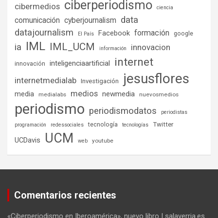
ciberperiodismo
cibermedios
ciencia
data
comunicación
cyberjournalism
datajournalism
formación
Facebook
google
El País
IML
IML_UCM
ia
innovacion
información
internet
inteligenciaartificial
innovación
jesusflores
internetmedialab
Investigación
medios
media
newmedia
medialabs
nuevosmedios
periodismo
periodismodatos
periodistas
tecnología
Twitter
programación
redessociales
tecnologías
UCM
UCDavis
youtube
web
Comentarios recientes
«Ciberperiodismo en Iberoamérica», nuevo libro | salaverria.es