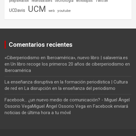
tecnología
Twitter
programación
redessociales
tecnologías
UCM
UCDavis
youtube
web
Comentarios recientes
«Ciberperiodismo en Iberoamérica», nuevo libro | salaverria.es
en
Un libro recoge los primeros 20 años de ciberperiodismo en
Iberoamérica
La enseñanza disruptiva en la formación periodística | Cultura
de red
en
La disrupción en la enseñanza del periodismo
Facebook... ¿un nuevo medio de comunicación? - Miguel Ángel
Ossorio VegaMiguel Ángel Ossorio Vega
en
Facebook enviará
noticias de última hora a tu móvil