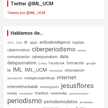
Twitter @IML_UCM
Tweets por @IML_UCM
Hablamos de…
AI
artificialintelligence
bigdata
apps
2015
2016
ciberperiodismo
cibermedios
ciencia
data
comunicación
cyberjournalism
datajournalism
formación
Facebook
google
El País
IML
IML_UCM
ia
innovacion
información
internet
inteligenciaartificial
innovación
jesusflores
internetmedialab
Investigación
medios
media
newmedia
medialabs
nuevosmedios
periodismo
periodismodatos
periodistas