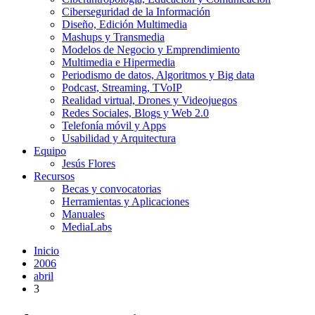
Ciberseguridad de la Información
Diseño, Edición Multimedia
Mashups y Transmedia
Modelos de Negocio y Emprendimiento
Multimedia e Hipermedia
Periodismo de datos, Algoritmos y Big data
Podcast, Streaming, TVoIP
Realidad virtual, Drones y Videojuegos
Redes Sociales, Blogs y Web 2.0
Telefonía móvil y Apps
Usabilidad y Arquitectura
Equipo
Jesús Flores
Recursos
Becas y convocatorias
Herramientas y Aplicaciones
Manuales
MediaLabs
Inicio
2006
abril
3