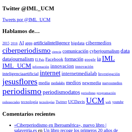
Twitter @IML_UCM
Tweets por @IML_UCM
Hablamos de…
cibermedios
AI
artificialintelligence
apps
bigdata
2015
2016
ciberperiodismo
data
comunicación
cyberjournalism
ciencia
IML
ia
datajournalism
formación
Facebook
google
El País
IML_UCM
innovacion
innovación
información
internet
internetmedialab
inteligenciaartificial
Investigación
jesusflores
medios
newmedia
media
medialabs
nuevosmedios
periodismo
periodismodatos
periodistas
programación
UCM
UCDavis
Twitter
tecnología
youtube
redessociales
tecnologías
web
Comentarios recientes
«Ciberperiodismo en Iberoamérica», nuevo libro |
salaverria.es
en
Un libro recoge los primeros 20 años de