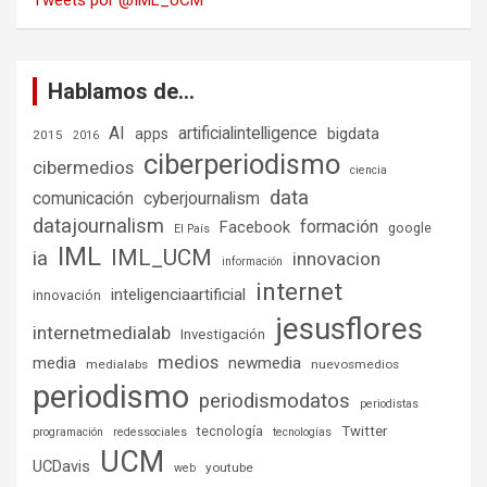
Tweets por @IML_UCM
Hablamos de…
AI
artificialintelligence
bigdata
apps
2015
2016
ciberperiodismo
cibermedios
ciencia
data
comunicación
cyberjournalism
datajournalism
formación
Facebook
google
El País
IML
IML_UCM
ia
innovacion
información
internet
inteligenciaartificial
innovación
jesusflores
internetmedialab
Investigación
medios
media
newmedia
medialabs
nuevosmedios
periodismo
periodismodatos
periodistas
tecnología
Twitter
programación
redessociales
tecnologías
UCM
UCDavis
youtube
web