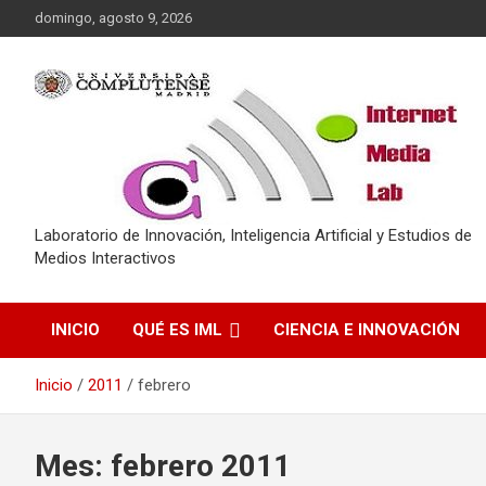
Saltar
domingo, agosto 9, 2026
al
contenido
Laboratorio de Innovación, Inteligencia Artificial y Estudios de
Medios Interactivos
INICIO
QUÉ ES IML
CIENCIA E INNOVACIÓN
Inicio
2011
febrero
Mes:
febrero 2011