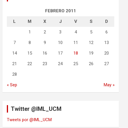
FEBRERO 2011
L
M
X
J
V
S
D
1
2
3
4
5
6
7
8
9
10
11
12
13
14
15
16
17
18
19
20
21
22
23
24
25
26
27
28
« Sep
May »
Twitter @IML_UCM
Tweets por @IML_UCM