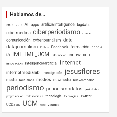
Hablamos de…
AI
artificialintelligence
bigdata
apps
2015
2016
ciberperiodismo
cibermedios
ciencia
data
comunicación
cyberjournalism
datajournalism
formación
Facebook
google
El País
IML
IML_UCM
ia
innovacion
información
internet
inteligenciaartificial
innovación
jesusflores
internetmedialab
Investigación
medios
media
newmedia
medialabs
nuevosmedios
periodismo
periodismodatos
periodistas
tecnología
Twitter
programación
redessociales
tecnologías
UCM
UCDavis
youtube
web