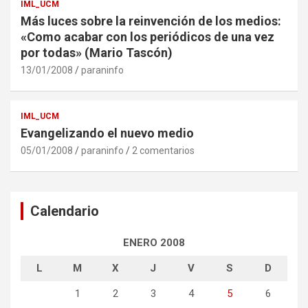
IML_UCM
Más luces sobre la reinvención de los medios:
«Como acabar con los periódicos de una vez
por todas» (Mario Tascón)
13/01/2008
paraninfo
IML_UCM
Evangelizando el nuevo medio
05/01/2008
paraninfo
2 comentarios
Calendario
ENERO 2008
L
M
X
J
V
S
D
1
2
3
4
5
6