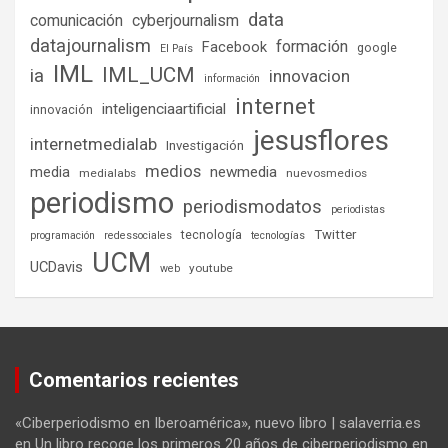
data
comunicación
cyberjournalism
datajournalism
formación
Facebook
google
El País
IML
IML_UCM
ia
innovacion
información
internet
inteligenciaartificial
innovación
jesusflores
internetmedialab
Investigación
medios
media
newmedia
medialabs
nuevosmedios
periodismo
periodismodatos
periodistas
tecnología
Twitter
programación
redessociales
tecnologías
UCM
UCDavis
youtube
web
Comentarios recientes
«Ciberperiodismo en Iberoamérica», nuevo libro | salaverria.es
en
Un libro recoge los primeros 20 años de ciberperiodismo en